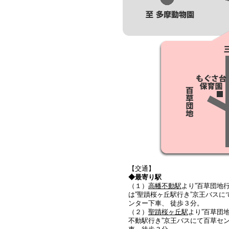
【交通】
◆最寄り駅
（１）
高幡不動駅
より”百草団地行
は”聖蹟桜ヶ丘駅行き”京王バスに
ンター下車、 徒歩３分。
（２）
聖蹟桜ヶ丘駅
より”百草団
不動駅行き”京王バスにて百草セ