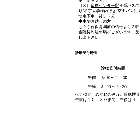
車、徒歩３分。
（３）
多摩センター駅
４番バスの
り”帝京大学構内行き”京王バスに
地南下車 徒歩５分
◆車でお越しの方
もぐさ台保育園前の信号より３軒
当院契約駐車場がございます。受
し出下さい。
診療受付時間
視力検査、めがねの処方、眼底検査
午前は１０：３０まで、午後は４：